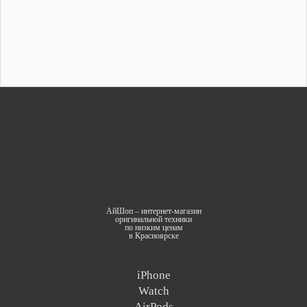
АйШоп – интернет-магазин
оригинальной техники
по низким ценам
в Красноярске
iPhone
Watch
AirPods