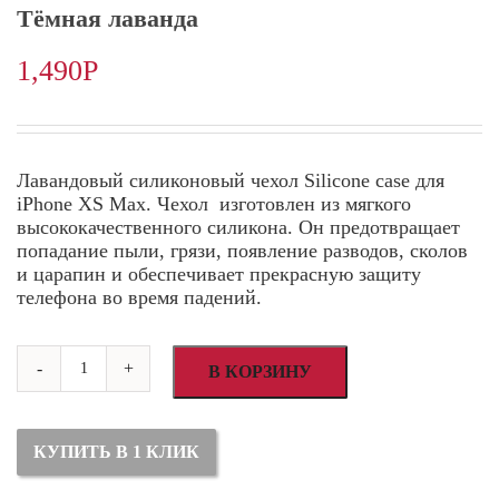
Тёмная лаванда
1,490
Р
Лавандовый силиконовый чехол Silicone case для
iPhone XS Max. Чехол изготовлен из мягкого
высококачественного силикона. Он предотвращает
попадание пыли, грязи, появление разводов, сколов
и царапин и обеспечивает прекрасную защиту
телефона во время падений.
Количество
-
+
товара
В КОРЗИНУ
Силиконовый
чехол
для
iPhone
КУПИТЬ В 1 КЛИК
XS
Max
Тёмная