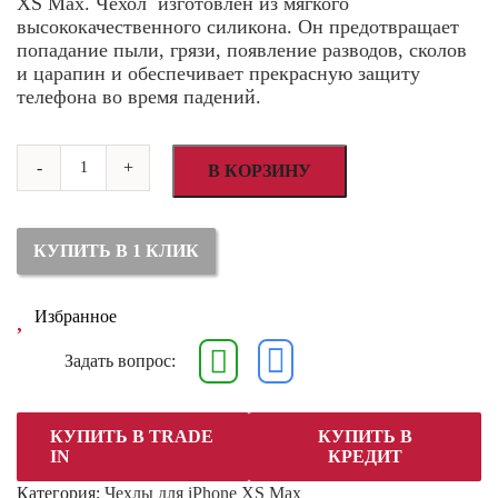
XS Max. Чехол изготовлен из мягкого
высококачественного силикона. Он предотвращает
попадание пыли, грязи, появление разводов, сколов
и царапин и обеспечивает прекрасную защиту
телефона во время падений.
Количество
-
+
товара
В КОРЗИНУ
Силиконовый
чехол
для
iPhone
КУПИТЬ В 1 КЛИК
XS
Max
Чёрный
(Black)
Избранное
Задать вопрос:
КУПИТЬ В TRADE
КУПИТЬ В
IN
КРЕДИТ
Категория:
Чехлы для iPhone XS Max