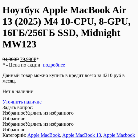
Ноутбук Apple MacBook Air
13 (2025) M4 10-CPU, 8-GPU,
16ГБ/256ГБ SSD, Midnight
MW123
Первоначальная
Текущая
94,990
Р
79,990
Р
*
цена
цена:
* - Цена по акции,
подробнее
составляла
79,990Р.
Данный товар можно купить в кредит всего за 4210 руб в
94,990Р.
месяц.
Нет в наличии
Уточнить наличие
Задать вопрос:
Избранное
Удалить из избранного
Избранное
Избранное
Удалить из избранного
Избранное
Категорий:
Apple MacBook
,
Apple MacBook 13
,
Apple Macbook