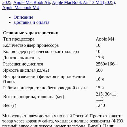
2025
,
Apple MacBook Air
,
Apple MacBook Air 13 M4 (2025)
,
Apple Macbook M4
Описание
Доставка и оплата
Основные характеристики
Тип процессора
Apple M4
Количество ядер процессора
10
Кол-во ядер графического контроллера
10
Диагональ дисплея
13.6
Разрешение дисплея
2560×1664
Яркость дисплея(кд/м2)
500
Воспроизведении фильмов в приложении
18 ч
iTunes
Работа в интернете по беспроводной связи
15 ч
215, 304.1,
Высота, ширина, толщина (мм)
11.3
Вес (г)
1240
Мы осуществляем доставку по всей России! Просто закажите
товар через корзину сайта, указывая полные реквизиты (ФИО,
полный адрес с индексом, номер телефона, E-mail). Наши