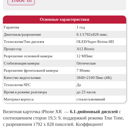
Основные характеристики
Гарантия
1 год
Диагональ/разрешение
6.1/1792х828 пикс.
Технология/Тип дисплея
OLED/Super Retina HD
Процессор
A12 Bionic
Разрешение основной камеры
12 МПикс
Стабилизация камеры
Оптическая
Разрешение фронтальной камеры
7 Мпикс
Качество видеосъемки
3840×2160 Пикс (4K)
Технология NFC
Да
Время в режиме разговора
до 25 часов
Материал корпуса
стекло/алюминий
Визитная карточка iPhone XR —
6.1-дюймовый дисплей
с
соотношением сторон 19,5: 9, поддержкой режима True Tone,
с разрешением 1792 x 828 пикселей. Коэффициент