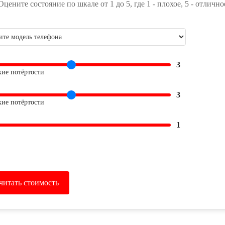
Оцените состояние по шкале от 1 до 5, где 1 - плохое, 5 - отлично
3
кие потёртости
3
кие потёртости
1
читать стоимость