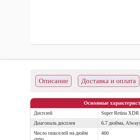
Чехлы для iP
Чехлы для iP
Чехлы для i
Чехлы для i
Чехлы для i
Чехлы для iP
Чехлы для iP
Силиконовые
Описание
Доставка и оплата
Основные характерис
Дисплей
Super Retina XDR 
Диагональ дисплея
6.7 дюйма, Always
Число пикселей на дюйм
460
(PPI)