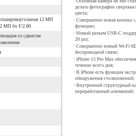
Основная камера 48 Мп стал
делать фотографии сверхвыс
Без RuStore
цвета;
ерхширокоугольная 12 МП
Совершенно новая кнопка «
12 МП 6x F/2.80
функции;
Новый разъем USB‑C поддер
лизация со сдвигом
20 раз;
поколения
Совершенно новый Wi-Fi 6E
м
беспроводной связи;
iPhone 15 Pro Max обеспечи
течение всего дня;
В iPhone есть функция экст
обнаружения столкновений;
Внутренний структурный ка
переработанный алюминий;