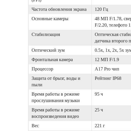
Частота обновления экрана
120 Гц
Основные камеры
48 МП F/1.78, св
F/2.20, телефото 
Стабилизация
Оптическая стаби
датчика второго 
Оптический зум
0.5x, 1x, 2x, 5x зу
Фронтальная камера
12 МП F/1.9
Процессор
A17 Pro чип
Защита от брызг, воды и
Рейтинг IP68
пыли
Время работы в режиме
95 ч
прослушивания музыки
Время работы в режиме
25 ч
воспроизведения видео
Вес
221 г