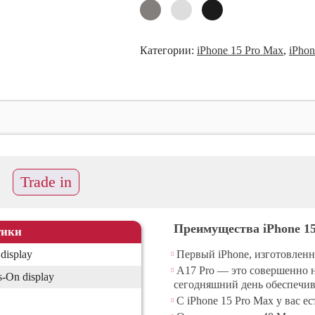
hone 11 Pro
Ремонт iPh
hone 11 Pro Max
Ремонт iPh
Категории:
iPhone 15 Pro Max
,
iPho
Phone XR
Ремонт iP
Phone X/XS
Ремонт iP
Phone XS Max
Ремонт iP
hone 7/8
Ремонт iPh
hone 6/6S
 прозрачные чехлы
Trade in
Преимущества iPhone 1
тики
display
Первый iPhone, изготовленн
A17 Pro — это совершенно н
-On display
сегодняшний день обеспечи
С iPhone 15 Pro Max у вас е