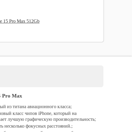
one 11 Pro
one 11
ne 15 Pro Max 512Gb
hone XS Max
hone XS
hone XR
one X
5 Pro Max
ый из титана авиационного класса;
овый класс чипов iPhone, который на
вает лучшую графическую производительность;
сть несколько фокусных расстояний.;