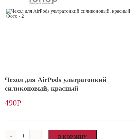
Чехол для AirPods ультратонкий
силиконовый, красный
490
Р
Количество
-
+
товара
В КОРЗИНУ