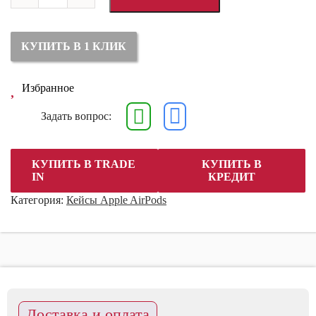
Чехол
для
AirPods
ультратонкий
КУПИТЬ В 1 КЛИК
силиконовый,
красный
Избранное
Задать вопрос:
КУПИТЬ В TRADE
КУПИТЬ В
IN
КРЕДИТ
Категория:
Кейсы Apple AirPods
Доставка и оплата