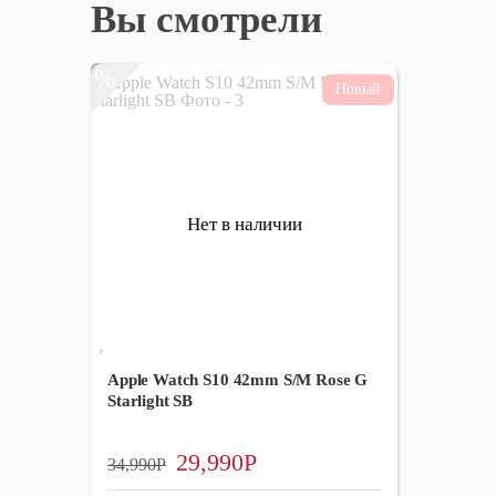
Вы смотрели
%
Нет в наличии
Apple Watch S10 42mm S/M Rose G
Starlight SB
Первоначальная
29,990
Р
Текущая
34,990
Р
цена
цена:
составляла
29,990Р.