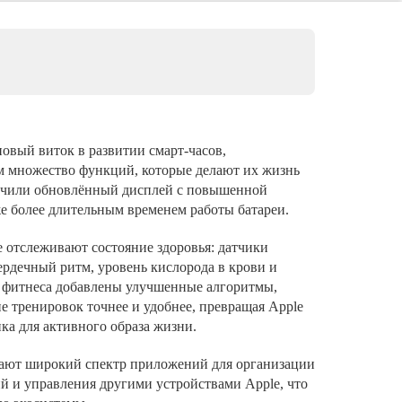
one 11 Pro
one 11
hone XS Max
hone XS
hone XR
 новый виток в развитии смарт-часов,
one X
м множество функций, которые делают их жизнь
лучили обновлённый дисплей с повышенной
же более длительным временем работы батареи.
е отслеживают состояние здоровья: датчики
ердечный ритм, уровень кислорода в крови и
й фитнеса добавлены улучшенные алгоритмы,
е тренировок точнее и удобнее, превращая Apple
ка для активного образа жизни.
вают широкий спектр приложений для организации
ий и управления другими устройствами Apple, что