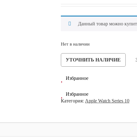
34,990Р.
Ремонт iPh
Ремонт iPh
Данный товар можно купить 
Ремонт iPh
Ремонт iPh
Нет в наличии
Ремонт iPh
УТОЧНИТЬ НАЛИЧИЕ
Ремонт iPh
Ремонт iPh
Избранное
hone 15 Pro Max
Ремонт iPh
hone 12 Mini
Ремонт iPh
Избранное
hone 12
Категория:
Apple Watch Series 10
Ремонт iPh
hone 12 Pro
Ремонт iPh
hone 12 Pro Max
Ремонт iPh
hone 11
Ремонт iPh