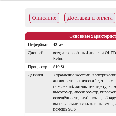
Чехлы для iP
Чехлы для iP
Описание
Доставка и оплата
Чехлы для i
Чехлы для i
Основные характерис
Чехлы для i
Циферблат
42 мм
Чехлы для iP
Дисплей
всегда включённый дисплей OLED
Чехлы для iP
Retina
Силиконовые
Процессор
S10 Si
Датчики
Управление жестами, электрическ
активности, оптический датчик сер
поколения), датчик температуры, 
высотомер, акселерометр, гироско
освещённости, глубиномер, обнар
вызовы, стадии сна, датчик темпер
помощь SOS