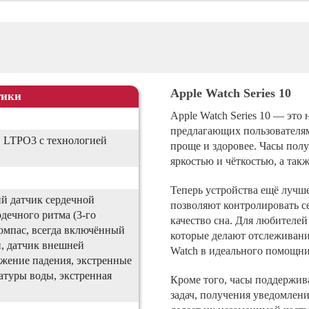
hone 11 Pro
Ремонт iPh
hone 11 Pro Max
Ремонт iPh
Phone XR
Ремонт iP
Phone X/XS
Ремонт iP
Apple Watch Series 10
тики
Phone XS Max
Ремонт iP
Apple Watch Series 10 — это
hone 7/8
Ремонт iPh
предлагающих пользователя
 LTPO3 с технологией
hone 6/6S
проще и здоровее. Часы по
яркостью и чёткостью, а так
 прозрачные чехлы
Теперь устройства ещё лучш
ий датчик сердечной
позволяют контролировать с
дечного ритма (3‑го
качество сна. Для любителе
компас, всегда включённый
которые делают отслеживани
п, датчик внешней
Watch в идеального помощни
ужение падения, экстренные
атуры воды, экстренная
Кроме того, часы поддержи
задач, получения уведомлен